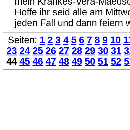
mein Krankes-Vera-Maeusc
Hoffe ihr seid alle am Mitt
jeden Fall und dann feiern
Seiten:
1
2
3
4
5
6
7
8
9
10
1
23
24
25
26
27
28
29
30
31
3
44
45
46
47
48
49
50
51
52
5