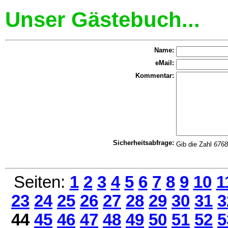
Unser Gästebuch...
Name:
eMail:
Kommentar:
Sicherheitsabfrage:
Gib die Zahl
6768
Seiten:
1
2
3
4
5
6
7
8
9
10
1
23
24
25
26
27
28
29
30
31
3
44
45
46
47
48
49
50
51
52
5