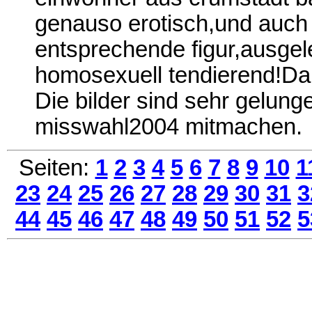
genauso erotisch,und auch
entsprechende figur,ausgel
homosexuell tendierend!D
Die bilder sind sehr gelung
misswahl2004 mitmachen.
Seiten:
1
2
3
4
5
6
7
8
9
10
1
23
24
25
26
27
28
29
30
31
3
44
45
46
47
48
49
50
51
52
5