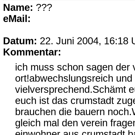
Name:
???
eMail:
Datum:
22. Juni 2004, 16:18 
Kommentar:
ich muss schon sagen der v
ort!abwechslungsreich und
vielversprechend.Schämt eu
euch ist das crumstadt zug
brauchen die bauern noch.W
gleich mal den verein frag
einwohner aus crumstadt ba