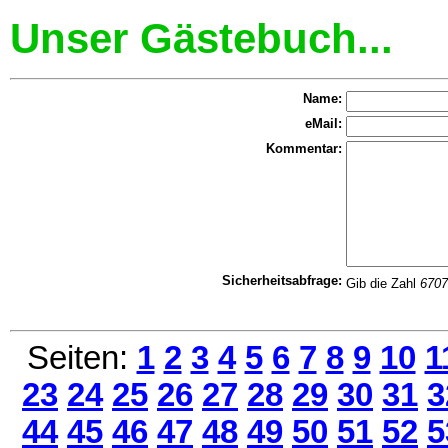
Unser Gästebuch...
Name:
eMail:
Kommentar:
Sicherheitsabfrage:
Gib die Zahl
6707
Seiten:
1
2
3
4
5
6
7
8
9
10
1
23
24
25
26
27
28
29
30
31
3
44
45
46
47
48
49
50
51
52
5