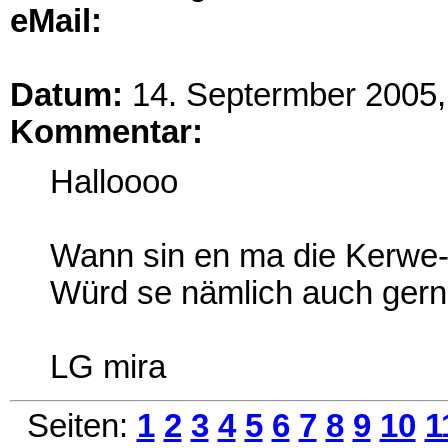
eMail:
Datum:
14. Septermber 2005,
Kommentar:
Halloooo
Wann sin en ma die Kerwe- 
Würd se nämlich auch gern
LG mira
Seiten:
1
2
3
4
5
6
7
8
9
10
1