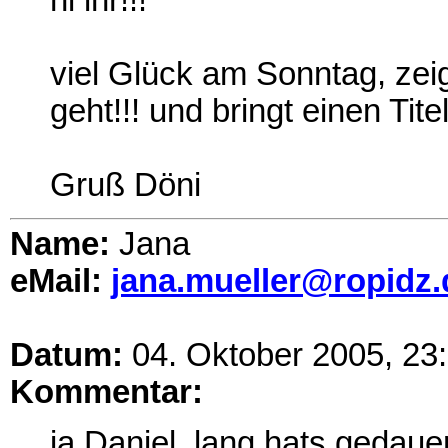
hi ihr!!!
viel Glück am Sonntag, zeigt
geht!!! und bringt einen Tit
Gruß Döni
Name:
Jana
eMail:
jana.mueller@ropidz.
Datum:
04. Oktober 2005, 23
Kommentar:
ja Daniel, lang hats gedauert