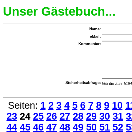
Unser Gästebuch...
Name:
eMail:
Kommentar:
Sicherheitsabfrage:
Gib die Zahl
5194
Seiten:
1
2
3
4
5
6
7
8
9
10
1
23
24
25
26
27
28
29
30
31
3
44
45
46
47
48
49
50
51
52
5