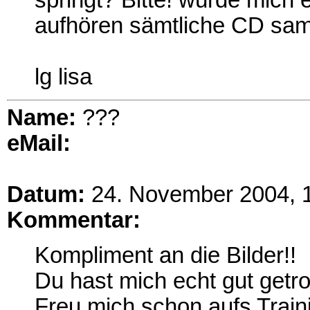
springt? Bitte! würde mich 
aufhören sämtliche CD sam
lg lisa
Name:
???
eMail:
Datum:
24. November 2004, 
Kommentar:
Kompliment an die Bilder!!
Du hast mich echt gut getro
Freu mich schon aufs Trainig