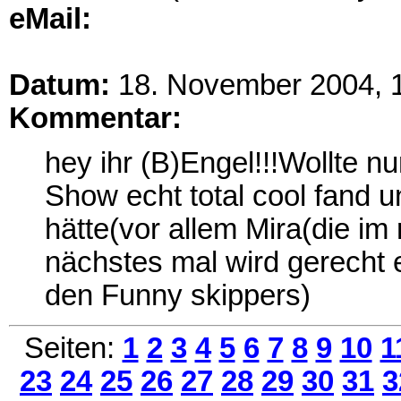
eMail:
Datum:
18. November 2004, 
Kommentar:
hey ihr (B)Engel!!!Wollte 
Show echt total cool fand un
hätte(vor allem Mira(die im 
nächstes mal wird gerecht 
den Funny skippers)
Seiten:
1
2
3
4
5
6
7
8
9
10
1
23
24
25
26
27
28
29
30
31
3