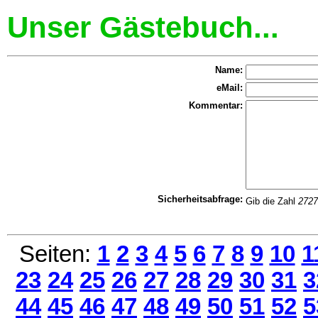
Unser Gästebuch...
Name:
eMail:
Kommentar:
Sicherheitsabfrage:
Gib die Zahl
2727
Seiten:
1
2
3
4
5
6
7
8
9
10
1
23
24
25
26
27
28
29
30
31
3
44
45
46
47
48
49
50
51
52
5